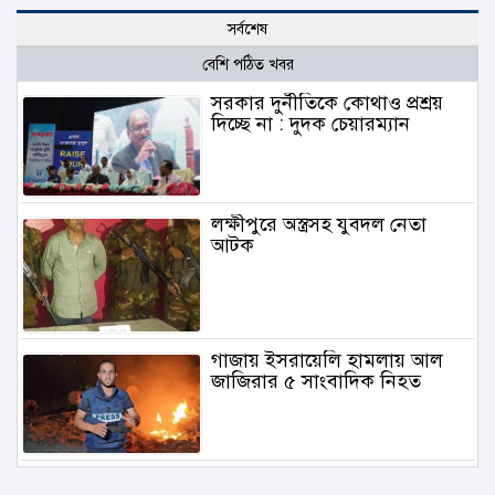
সর্বশেষ
বেশি পঠিত খবর
সরকার দুর্নীতিকে কোথাও প্রশ্রয়
দিচ্ছে না : দুদক চেয়ারম্যান
লক্ষীপুরে অস্ত্রসহ যুবদল নেতা
আটক
গাজায় ইসরায়েলি হামলায় আল
জাজিরার ৫ সাংবাদিক নিহত
৬.১ মাত্রার ভূমিকম্প তুরস্কে