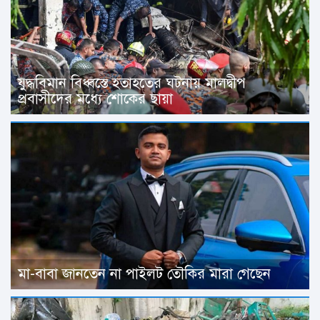
যুদ্ধবিমান বিধ্বস্তে হতাহতের ঘটনায় মালদ্বীপ
প্রবাসীদের মধ্যে শোকের ছায়া
মা-বাবা জানতেন না পাইলট তৌকির মারা গেছেন