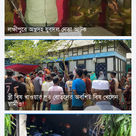
লক্ষীপুরে অস্ত্রসহ যুবদল নেতা আটক
স্ত্রী বিষ খাওয়ার পর বোতলের অবশিষ্ট বিষ খেলেন
স্বামীও!