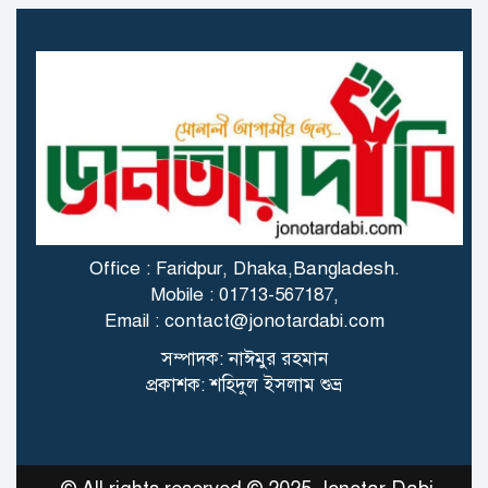
গাজায় বিমান থেকে ফেলা ত্রাণ
মাথায় পড়ে প্রাণ গেল বালকের
স্ত্রী বিষ খাওয়ার পর বোতলের
অবশিষ্ট বিষ খেলেন স্বামীও!
Office : Faridpur, Dhaka,Bangladesh.
Mobile : 01713-567187,
Email : contact@jonotardabi.com
সুদের টাকা না পেয়ে ৭ মাসের
সম্পাদক: নাঈমুর রহমান
শিশুকে আটকে রাখে প্রতিবেশী,
প্রকাশক: শহিদুল ইসলাম শুভ্র
আটক ৪
যুদ্ধবিমান বিধ্বস্তে হতাহতের ঘটনায়
মালদ্বীপ প্রবাসীদের মধ্যে শোকের