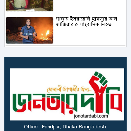
গাজায় ইসরায়েলি হামলায় আল
জাজিরার ৫ সাংবাদিক নিহত
৬.১ মাত্রার ভূমিকম্প তুরস্কে
গাজায় বিমান থেকে ফেলা ত্রাণ
মাথায় পড়ে প্রাণ গেল বালকের
স্ত্রী বিষ খাওয়ার পর বোতলের
অবশিষ্ট বিষ খেলেন স্বামীও!
Office : Faridpur, Dhaka,Bangladesh.