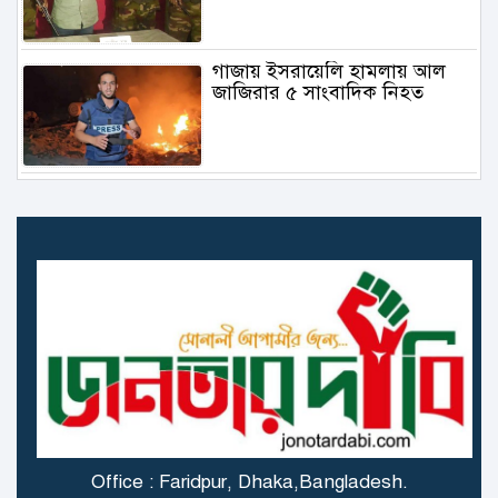
গাজায় ইসরায়েলি হামলায় আল
জাজিরার ৫ সাংবাদিক নিহত
৬.১ মাত্রার ভূমিকম্প তুরস্কে
গাজায় বিমান থেকে ফেলা ত্রাণ
মাথায় পড়ে প্রাণ গেল বালকের
স্ত্রী বিষ খাওয়ার পর বোতলের
অবশিষ্ট বিষ খেলেন স্বামীও!
Office : Faridpur, Dhaka,Bangladesh.