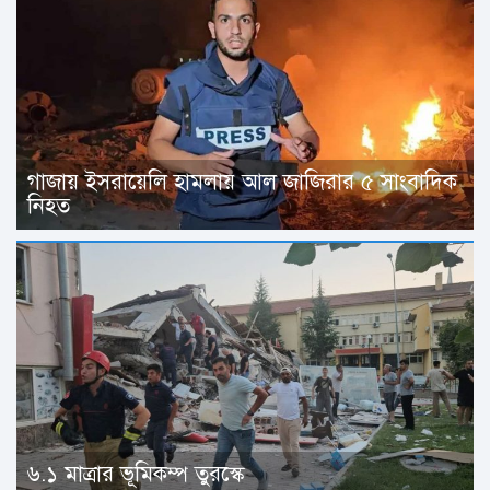
গাজায় ইসরায়েলি হামলায় আল জাজিরার ৫ সাংবাদিক
নিহত
৬.১ মাত্রার ভূমিকম্প তুরস্কে