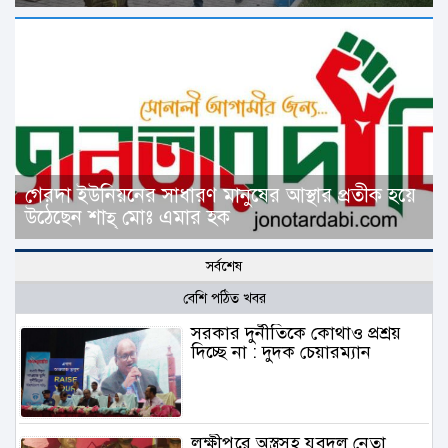
গেরদা ইউনিয়নের সাধারণ মানুষের আস্থার প্রতীক হয়ে
উঠেছেন শাহ্ মোঃ এমার হক
সর্বশেষ
বেশি পঠিত খবর
সরকার দুর্নীতিকে কোথাও প্রশ্রয়
দিচ্ছে না : দুদক চেয়ারম্যান
লক্ষীপুরে অস্ত্রসহ যুবদল নেতা