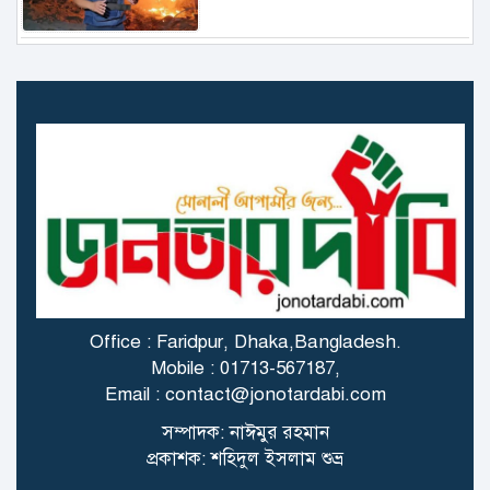
৬.১ মাত্রার ভূমিকম্প তুরস্কে
গাজায় বিমান থেকে ফেলা ত্রাণ
মাথায় পড়ে প্রাণ গেল বালকের
স্ত্রী বিষ খাওয়ার পর বোতলের
অবশিষ্ট বিষ খেলেন স্বামীও!
Office : Faridpur, Dhaka,Bangladesh.
Mobile : 01713-567187,
Email : contact@jonotardabi.com
সুদের টাকা না পেয়ে ৭ মাসের
সম্পাদক: নাঈমুর রহমান
শিশুকে আটকে রাখে প্রতিবেশী,
প্রকাশক: শহিদুল ইসলাম শুভ্র
আটক ৪