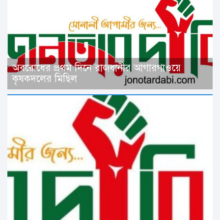
অবরোধের প্রথম দিনে রাজধানীর আগারগাওয়ে
কৃষকদলের মিছিল