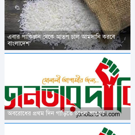
এবার পাকিস্তান থেকে আতপ চাল আমদানি করবে
বাংলাদেশ
অবরোধের প্রথম দিন গাড়িতে আগুন-ভাঙচুর