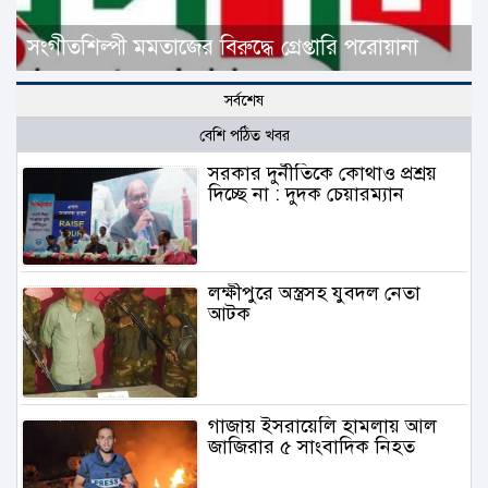
সংগীতশিল্পী মমতাজের বিরুদ্ধে গ্রেপ্তারি পরোয়ানা
সর্বশেষ
বেশি পঠিত খবর
সরকার দুর্নীতিকে কোথাও প্রশ্রয়
দিচ্ছে না : দুদক চেয়ারম্যান
লক্ষীপুরে অস্ত্রসহ যুবদল নেতা
আটক
গাজায় ইসরায়েলি হামলায় আল
জাজিরার ৫ সাংবাদিক নিহত