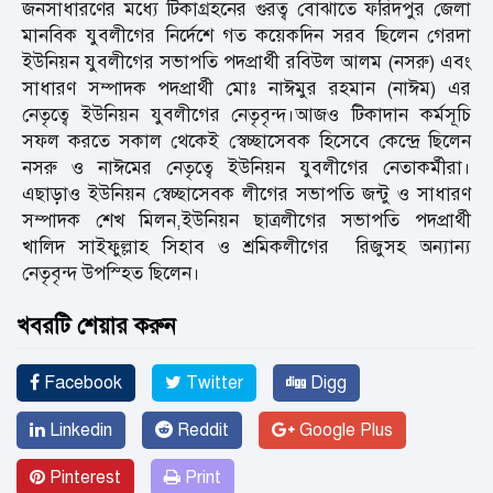
জনসাধারণের মধ্যে টিকাগ্রহনের গুরত্ব বোঝাতে ফরিদপুর জেলা
মানবিক যুবলীগের নির্দেশে গত কয়েকদিন সরব ছিলেন গেরদা
ইউনিয়ন যুবলীগের সভাপতি পদপ্রার্থী রবিউল আলম (নসরু) এবং
সাধারণ সম্পাদক পদপ্রার্থী মোঃ নাঈমুর রহমান (নাঈম) এর
নেতৃত্বে ইউনিয়ন যুবলীগের নেতৃবৃন্দ।আজও টিকাদান কর্মসূচি
সফল করতে সকাল থেকেই স্বেচ্ছাসেবক হিসেবে কেন্দ্রে ছিলেন
নসরু ও নাঈমের নেতৃত্বে ইউনিয়ন যুবলীগের নেতাকর্মীরা।
এছাড়াও ইউনিয়ন স্বেচ্ছাসেবক লীগের সভাপতি জন্টু ও সাধারণ
সম্পাদক শেখ মিলন,ইউনিয়ন ছাত্রলীগের সভাপতি পদপ্রার্থী
খালিদ সাইফুল্লাহ সিহাব ও শ্রমিকলীগের রিজুসহ অন্যান্য
নেতৃবৃন্দ উপস্হিত ছিলেন।
খবরটি শেয়ার করুন
Facebook
Twitter
Digg
Linkedin
Reddit
Google Plus
Pinterest
Print