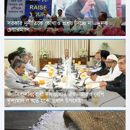
সরকার দুর্নীতিকে কোথাও প্রশ্রয় দিচ্ছে না : দুদক
চেয়ারম্যান
ফ্যাসিবাদবিরোধী দলগুলোর ঐক্য আরও বেশি
দৃশ্যমান করতে হবে: প্রধান উপদেষ্টা