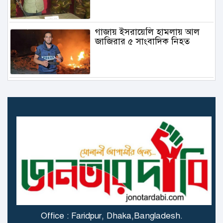
গাজায় ইসরায়েলি হামলায় আল
জাজিরার ৫ সাংবাদিক নিহত
৬.১ মাত্রার ভূমিকম্প তুরস্কে
গাজায় বিমান থেকে ফেলা ত্রাণ
মাথায় পড়ে প্রাণ গেল বালকের
স্ত্রী বিষ খাওয়ার পর বোতলের
অবশিষ্ট বিষ খেলেন স্বামীও!
Office : Faridpur, Dhaka,Bangladesh.