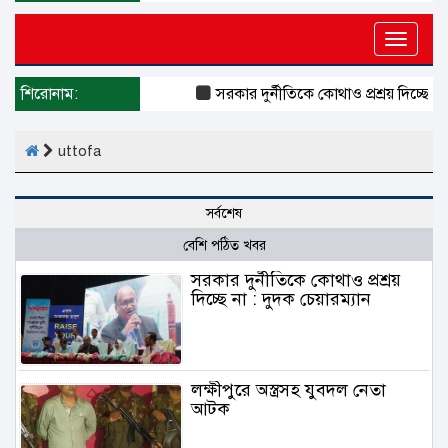
Toggle
naviga
শিরোনাম:
সরকার দুর্নীতিকে কোথাও প্রশ্রয় দিচ্ছে না 
uttofa
সর্বশেষ
বেশি পঠিত খবর
সরকার দুর্নীতিকে কোথাও প্রশ্রয়
দিচ্ছে না : দুদক চেয়ারম্যান
লক্ষীপুরে অস্ত্রসহ যুবদল নেতা
আটক