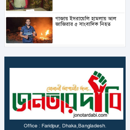
গাজায় ইসরায়েলি হামলায় আল
জাজিরার ৫ সাংবাদিক নিহত
৬.১ মাত্রার ভূমিকম্প তুরস্কে
গাজায় বিমান থেকে ফেলা ত্রাণ
মাথায় পড়ে প্রাণ গেল বালকের
স্ত্রী বিষ খাওয়ার পর বোতলের
অবশিষ্ট বিষ খেলেন স্বামীও!
Office : Faridpur, Dhaka,Bangladesh.