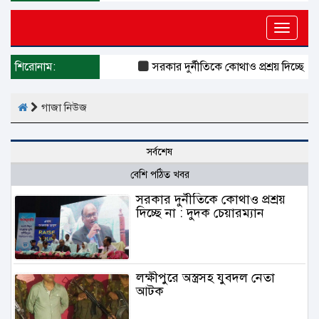
Toggle
naviga
শিরোনাম:
সরকার দুর্নীতিকে কোথাও প্রশ্রয় দিচ্ছে না :
গাজা নিউজ
সর্বশেষ
বেশি পঠিত খবর
সরকার দুর্নীতিকে কোথাও প্রশ্রয়
দিচ্ছে না : দুদক চেয়ারম্যান
লক্ষীপুরে অস্ত্রসহ যুবদল নেতা
আটক