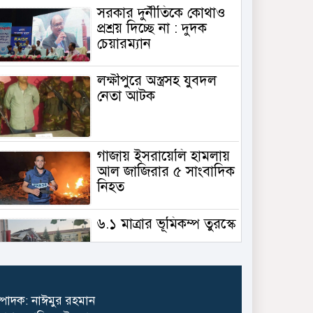
সরকার দুর্নীতিকে কোথাও
প্রশ্রয় দিচ্ছে না : দুদক
চেয়ারম্যান
লক্ষীপুরে অস্ত্রসহ যুবদল
নেতা আটক
গাজায় ইসরায়েলি হামলায়
আল জাজিরার ৫ সাংবাদিক
নিহত
৬.১ মাত্রার ভূমিকম্প তুরস্কে
গাজায় বিমান থেকে ফেলা
্পাদক: নাঈমুর রহমান
ত্রাণ মাথায় পড়ে প্রাণ গেল