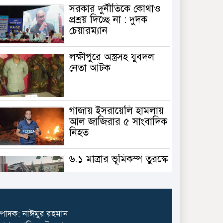
সরকার দুর্নীতিকে কোথাও
প্রশ্রয় দিচ্ছে না : দুদক
চেয়ারম্যান
লক্ষীপুরে অস্ত্রসহ যুবদল
নেতা আটক
গাজায় ইসরায়েলি হামলায়
আল জাজিরার ৫ সাংবাদিক
নিহত
৬.১ মাত্রার ভূমিকম্প তুরস্কে
গাজায় বিমান থেকে ফেলা
্পাদক: নাঈমুর রহমান
ত্রাণ মাথায় পড়ে প্রাণ গেল