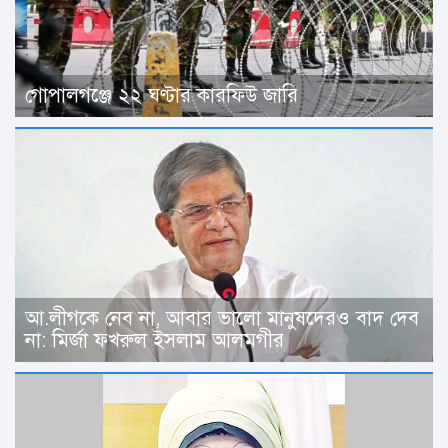
গোপালগঞ্জে ২২ ঘণ্টার কারফিউ জারি
আ.লীগকে নেব না, আবার ভালো মানুষদেরও বাদ দেব
না: মির্জা ফখরুল ইসলাম আলমগীর