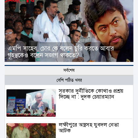
এমপি সাহেব, চোর কে বলেন চুরি করতে আবার
গৃহস্থকেও বলেন সজাগ থাকতে?
সর্বশেষ
বেশি পঠিত খবর
সরকার দুর্নীতিকে কোথাও প্রশ্রয়
দিচ্ছে না : দুদক চেয়ারম্যান
লক্ষীপুরে অস্ত্রসহ যুবদল নেতা
আটক