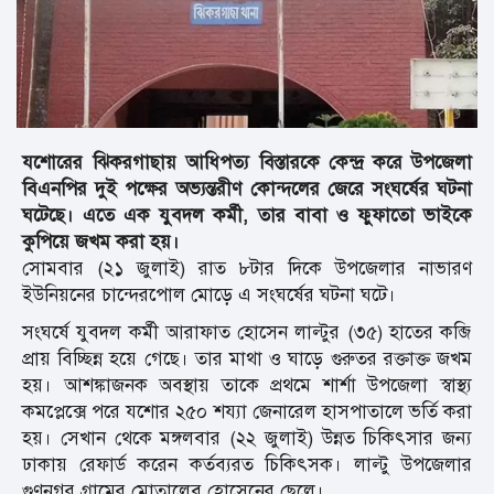
যশোরের ঝিকরগাছায় আধিপত্য বিস্তারকে কেন্দ্র করে উপজেলা
বিএনপির দুই পক্ষের অভ্যন্তরীণ কোন্দলের জেরে সংঘর্ষের ঘটনা
ঘটেছে। এতে এক যুবদল কর্মী, তার বাবা ও ফুফাতো ভাইকে
কুপিয়ে জখম করা হয়।
সোমবার (২১ জুলাই) রাত ৮টার দিকে উপজেলার নাভারণ
ইউনিয়নের চান্দেরপোল মোড়ে এ সংঘর্ষের ঘটনা ঘটে।
সংঘর্ষে যুবদল কর্মী আরাফাত হোসেন লাল্টুর (৩৫) হাতের কব্জি
প্রায় বিচ্ছিন্ন হয়ে গেছে। তার মাথা ও ঘাড়ে গুরুতর রক্তাক্ত জখম
হয়। আশঙ্কাজনক অবস্থায় তাকে প্রথমে শার্শা উপজেলা স্বাস্থ্য
কমপ্লেক্সে পরে যশোর ২৫০ শয্যা জেনারেল হাসপাতালে ভর্তি করা
হয়। সেখান থেকে মঙ্গলবার (২২ জুলাই) উন্নত চিকিৎসার জন্য
ঢাকায় রেফার্ড করেন কর্তব্যরত চিকিৎসক। লাল্টু উপজেলার
গুণনগর গ্রামের মোতালেব হোসেনের ছেলে।