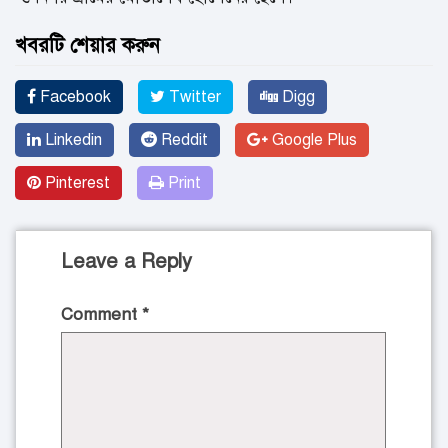
খবরটি শেয়ার করুন
Facebook
Twitter
Digg
Linkedin
Reddit
Google Plus
Pinterest
Print
Leave a Reply
Comment
*