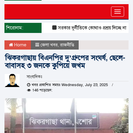
Toggle
naviga
শিরোনাম:
সরকার দুর্নীতিকে কোথাও প্রশ্রয় দিচ্ছে না : দুদক চে
Home
জেলা খবর
,
রাজনীতি
ঝিকরগাছায় বিএনপির দু’গ্রুপের সংঘর্ষ, ছেলে-
বাবাসহ ৩ জনকে কুপিয়ে জখম
সাংবাদিকঃ
খবর প্রকাশিত সময়ঃ Wednesday, July 23, 2025
146 পড়েছেন: